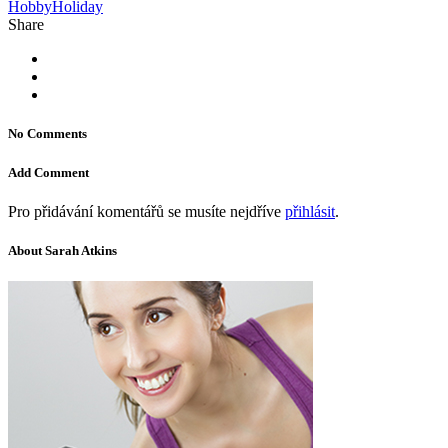
Hobby
Holiday
Share
No Comments
Add Comment
Pro přidávání komentářů se musíte nejdříve
přihlásit
.
About Sarah Atkins