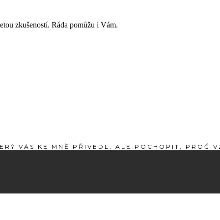
aletou zkušeností. Ráda pomůžu i Vám.
ERÝ VÁS KE MNĚ PŘIVEDL, ALE POCHOPIT, PROČ V