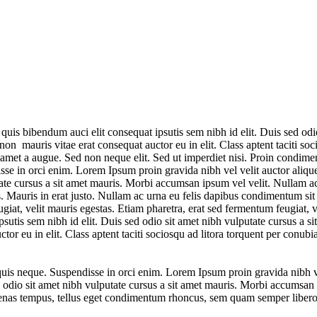
 quis bibendum auci elit consequat ipsutis sem nibh id elit. Duis sed od
non mauris vitae erat consequat auctor eu in elit. Class aptent taciti so
t amet a augue. Sed non neque elit. Sed ut imperdiet nisi. Proin condim
se in orci enim. Lorem Ipsum proin gravida nibh vel velit auctor alique
utate cursus a sit amet mauris. Morbi accumsan ipsum vel velit. Nullam 
. Mauris in erat justo. Nullam ac urna eu felis dapibus condimentum sit 
at, velit mauris egestas. Etiam pharetra, erat sed fermentum feugiat, 
psutis sem nibh id elit. Duis sed odio sit amet nibh vulputate cursus a
or eu in elit. Class aptent taciti sociosqu ad litora torquent per conubia
uis neque. Suspendisse in orci enim. Lorem Ipsum proin gravida nibh ve
 sed odio sit amet nibh vulputate cursus a sit amet mauris. Morbi accums
cenas tempus, tellus eget condimentum rhoncus, sem quam semper libero