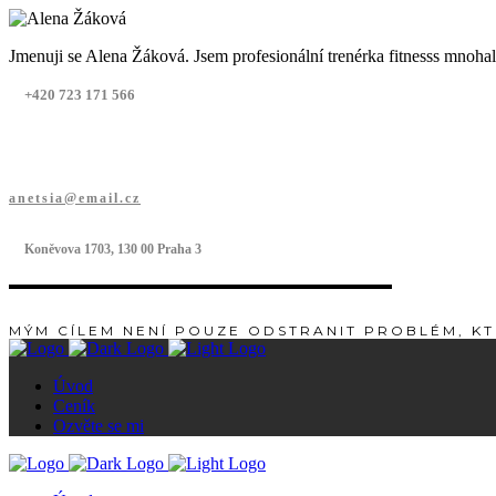
Jmenuji se Alena Žáková. Jsem profesionální trenérka fitnesss mnoh
+420 723 171 566
anetsia@email.cz
Koněvova 1703, 130 00 Praha 3
MÝM CÍLEM NENÍ POUZE ODSTRANIT PROBLÉM, KT
Úvod
Ceník
Ozvěte se mi