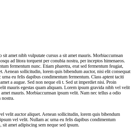
io sit amet nibh vulputate cursus a sit amet mauris. Morbiaccumsan
ciosqu ad litora torquent per conubia nostra, per inceptos himenaeos.
entum fermentum nunc. Etiam pharetra, erat sed fermentum feugiat,
t. Aenean sollicitudin, lorem quis bibendum auctor, nisi elit consequat
ac urna eu felis dapibus condimentum fermentum. Class aptent taciti
amet a augue. Sed non neque eli t. Sed ut imperdiet nisi. Proin
velit mauris egestas quam aliquam. Lorem ipsum gravida nibh vel velit
 sit amet mauris. Morbiaccumsan ipsum velit. Nam nec tellus a odio
 nostra.
l velit auctor aliquet. Aenean sollicitudin, lorem quis bibendum
an ipsum vel velit. Nullam ac urna eu felis dapibus condimentum
, sit amet adipiscing sem neque sed ipsum.