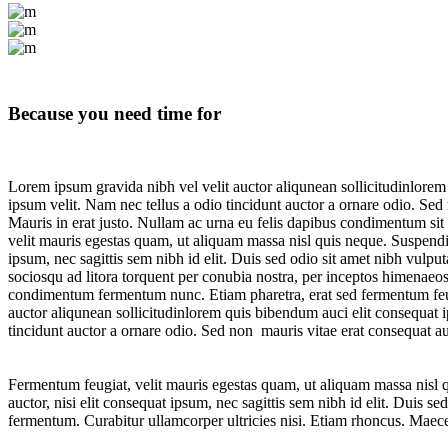
Because you need time for
Lorem ipsum gravida nibh vel velit auctor aliqunean sollicitudinlorem
ipsum velit. Nam nec tellus a odio tincidunt auctor a ornare odio. Sed 
Mauris in erat justo. Nullam ac urna eu felis dapibus condimentum si
velit mauris egestas quam, ut aliquam massa nisl quis neque. Suspendis
ipsum, nec sagittis sem nibh id elit. Duis sed odio sit amet nibh vulp
sociosqu ad litora torquent per conubia nostra, per inceptos himenaeos
condimentum fermentum nunc. Etiam pharetra, erat sed fermentum feugi
auctor aliqunean sollicitudinlorem quis bibendum auci elit consequat i
tincidunt auctor a ornare odio. Sed non mauris vitae erat consequat auct
Fermentum feugiat, velit mauris egestas quam, ut aliquam massa nisl q
auctor, nisi elit consequat ipsum, nec sagittis sem nibh id elit. Duis
fermentum. Curabitur ullamcorper ultricies nisi. Etiam rhoncus. Mae